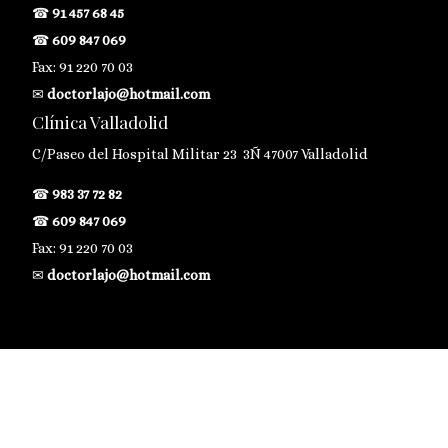
☎
91 457 68 45
☎
609 847 069
Fax: 91 220 70 03
✉
doctorlajo@hotmail.com
Clínica Valladolid
C/Paseo del Hospital Militar 23 3Ñ 47007 Valladolid
☎
983 37 72 82
☎
609 847 069
Fax: 91 220 70 03
✉
doctorlajo@hotmail.com