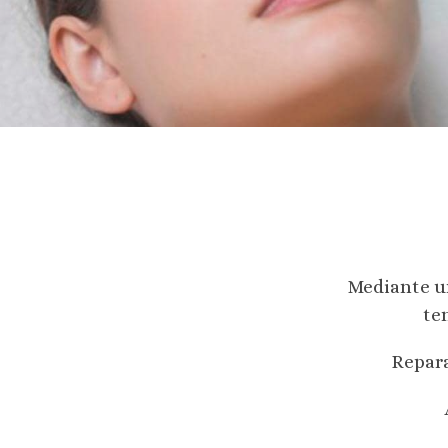
Mediante u
te
Repara