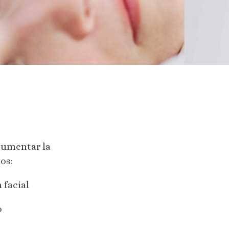
aumentar la
os:
 facial
o