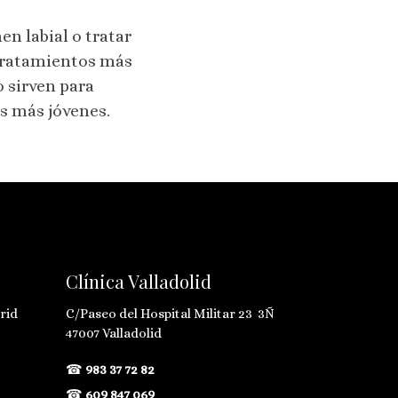
en labial o tratar
 tratamientos más
o sirven para
s más jóvenes.
Clínica Valladolid
rid
C/Paseo del Hospital Militar 23 3Ñ
47007 Valladolid
☎
983 37 72 82
☎
609 847 069