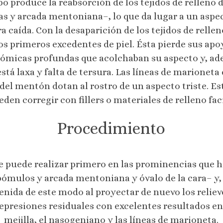
po produce la reabsorción de los tejidos de relleno d
as y arcada mentoniana–, lo que da lugar a un asp
a caída. Con la desaparición de los tejidos de rellen
os primeros excedentes de piel. Ésta pierde sus ap
tómicas profundas que acolchaban su aspecto y, ad
tá laxa y falta de tersura. Las líneas de marioneta
 del mentón dotan al rostro de un aspecto triste. Es
eden corregir con fillers o materiales de relleno faci
Procedimiento
e puede realizar primero en las prominencias que 
ómulos y arcada mentoniana y óvalo de la cara– y, t
nida de este modo al proyectar de nuevo los relieve
depresiones residuales con excelentes resultados en 
mejilla, el nasogeniano y las líneas de marioneta.