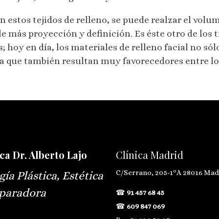
 estos tejidos de relleno, se puede realzar el volum
rle más proyección y definición. Es éste otro de los
hoy en día, los materiales de relleno facial no sól
ya que también resultan muy favorecedores entre lo
ca Dr. Alberto Lajo
Clínica Madrid
C/Serrano, 205-1ºA 28016 Mad
gía Plástica, Estética
paradora
☎
91 457 68 45
☎
609 847 069