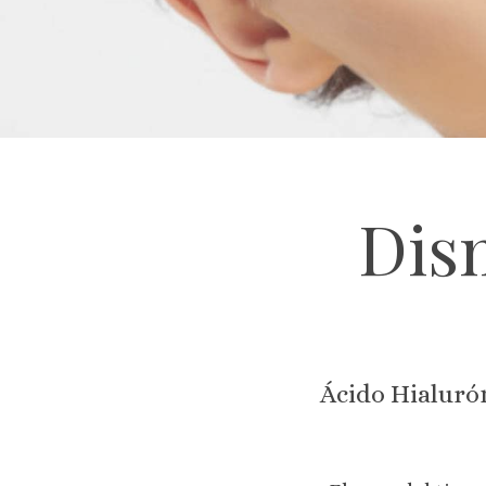
Dis
Ácido Hialurón