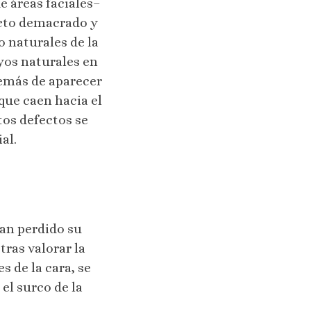
e áreas faciales–
ecto demacrado y
o naturales de la
oyos naturales en
emás de aparecer
 que caen hacia el
tos defectos se
al.
han perdido su
ras valorar la
s de la cara, se
el surco de la