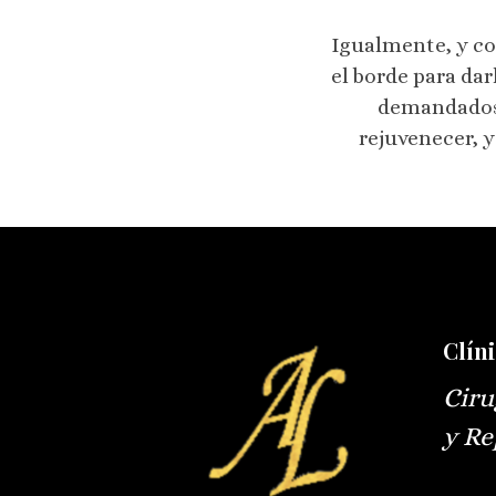
Igualmente, y con
el borde para da
demandados; 
rejuvenecer, 
Clíni
Ciru
y Re