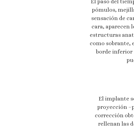
El paso del tiem
pómulos, mejill
sensación de car
cara, aparecen l
estructuras ana
como sobrante, es
borde inferior
pu
El implante s
proyección –p
corrección obte
rellenan las 